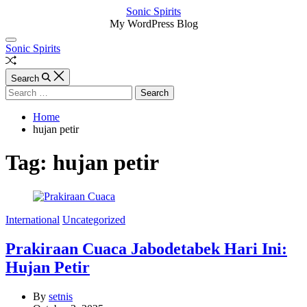
Skip
Sonic Spirits
to
My WordPress Blog
content
Off
Sonic Spirits
Canvas
Random
Article
Search
Search
for:
Home
hujan petir
Tag:
hujan petir
Categories
International
Uncategorized
Prakiraan Cuaca Jabodetabek Hari Ini:
Hujan Petir
By
setnis